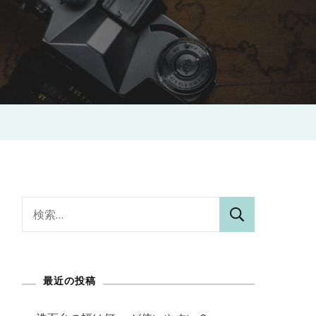
検
索:
最近の投稿