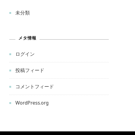
未分類
メタ情報
ログイン
投稿フィード
コメントフィード
WordPress.org