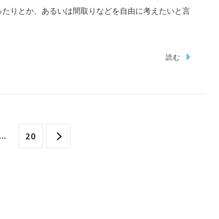
ったりとか、あるいは間取りなどを自由に考えたいと言
読む
…
固
20
定
ペ
ー