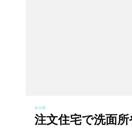
未分類
注文住宅で洗面所