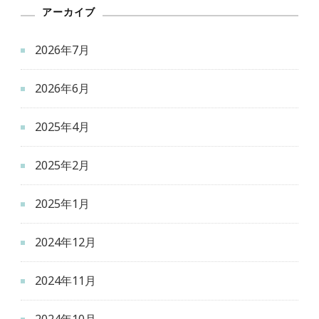
アーカイブ
2026年7月
2026年6月
2025年4月
2025年2月
2025年1月
2024年12月
2024年11月