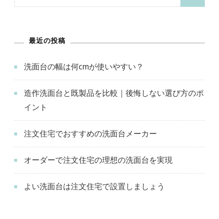
ー
索:
ジ
ジ
ジ
ジ
ー
ジ
ジ
最近の投稿
送
洗面台の幅は何cmが使いやすい？
り
造作洗面台と既製品を比較｜後悔しない選び方のポ
イント
注文住宅でおすすめの洗面台メーカー
オーダーで注文住宅の理想の洗面台を実現
よい洗面台は注文住宅で設置しましょう