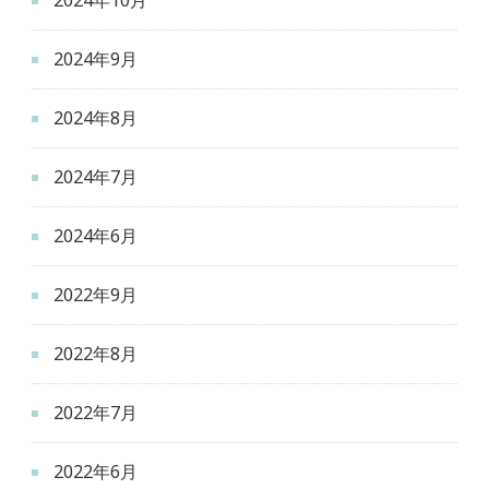
2024年10月
2024年9月
2024年8月
2024年7月
2024年6月
2022年9月
2022年8月
2022年7月
2022年6月