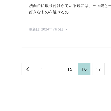
洗面台に取り付けらている鏡には、三面鏡と
好きなものを選べるの …
更新日:
2024年7月5日
投
固
…
固
固
固
1
15
16
17
稿
定
定
定
定
の
ペ
ペ
ペ
ペ
ペ
ー
ー
ー
ー