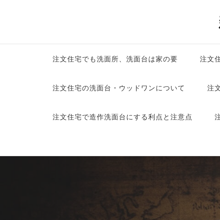
注文住宅でも洗面所、洗面台は家の要
注文
注文住宅の洗面台・ウッドワンについて
注
注文住宅で造作洗面台にする利点と注意点