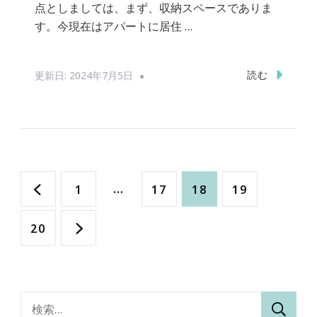
点としましては、まず、収納スペースでありま
す。今現在はアパートに居住 …
読む
更新日:
2024年7月5日
投
固
…
固
固
固
1
17
18
19
稿
定
定
定
定
固
20
の
ペ
ペ
ペ
ペ
定
ペ
ー
ー
ー
ー
ペ
検