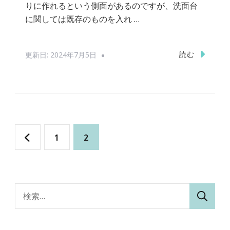
りに作れるという側面があるのですが、洗面台
に関しては既存のものを入れ …
読む
更新日:
2024年7月5日
投
固
固
1
2
稿
定
定
の
ペ
ペ
検
ペ
索:
ー
ー