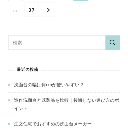
稿
定
定
定
定
…
固
37
の
ペ
ペ
ペ
ペ
定
ペ
ー
ー
ー
ー
ペ
検
ー
索:
ジ
ジ
ジ
ジ
ー
ジ
ジ
最近の投稿
送
洗面台の幅は何cmが使いやすい？
り
造作洗面台と既製品を比較｜後悔しない選び方のポ
イント
注文住宅でおすすめの洗面台メーカー