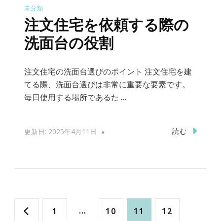
未分類
注文住宅を依頼する際の
洗面台の役割
注文住宅の洗面台選びのポイント 注文住宅を建
てる際、洗面台選びは非常に重要な要素です。
毎日使用する場所であるた …
読む
更新日:
2025年4月11日
投
固
…
固
固
固
1
10
11
12