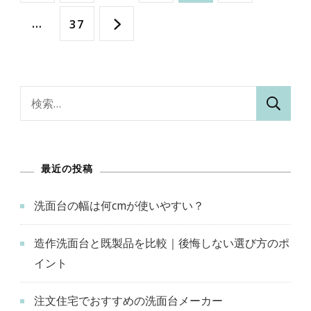
稿
定
定
定
定
…
固
37
の
ペ
ペ
ペ
ペ
定
ペ
ー
ー
ー
ー
ペ
検
ー
索:
ジ
ジ
ジ
ジ
ー
ジ
ジ
最近の投稿
送
洗面台の幅は何cmが使いやすい？
り
造作洗面台と既製品を比較｜後悔しない選び方のポ
イント
注文住宅でおすすめの洗面台メーカー