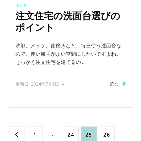
未分類
注文住宅の洗面台選びの
ポイント
洗顔、メイク、歯磨きなど、毎日使う洗面台な
ので、使い勝手がよい空間にしたいですよね。
せっかく注文住宅を建てるの …
読む
更新日:
2024年7月5日
投
固
…
固
固
固
1
24
25
26