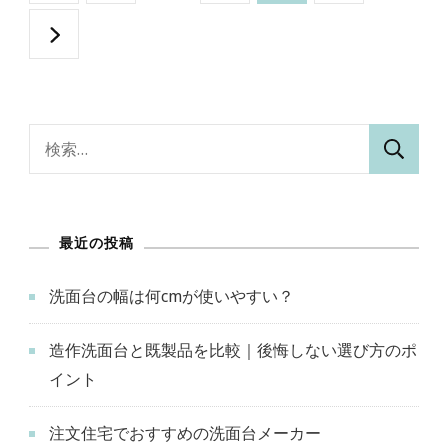
稿
定
定
定
定
の
ペ
ペ
ペ
ペ
ペ
ー
ー
ー
ー
検
ー
索:
ジ
ジ
ジ
ジ
ジ
最近の投稿
送
洗面台の幅は何cmが使いやすい？
り
造作洗面台と既製品を比較｜後悔しない選び方のポ
イント
注文住宅でおすすめの洗面台メーカー