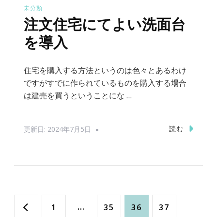
未分類
注文住宅にてよい洗面台
を導入
住宅を購入する方法というのは色々とあるわけ
ですがすでに作られているものを購入する場合
は建売を買うということにな …
読む
更新日:
2024年7月5日
投
固
…
固
固
固
1
35
36
37