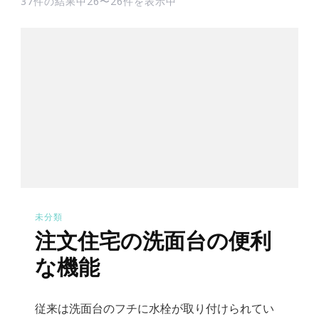
37件の結果中26〜26件を表示中
未分類
注文住宅の洗面台の便利
な機能
従来は洗面台のフチに水栓が取り付けられてい