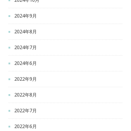
2024年10月
2024年9月
2024年8月
2024年7月
2024年6月
2022年9月
2022年8月
2022年7月
2022年6月