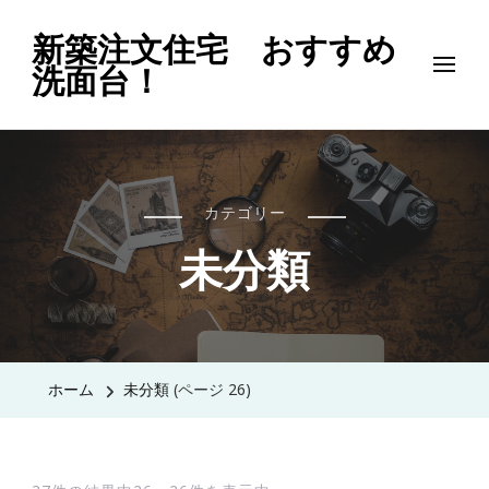
新築注文住宅 おすすめ
洗面台！
カテゴリー
未分類
ホーム
未分類
(ページ 26)