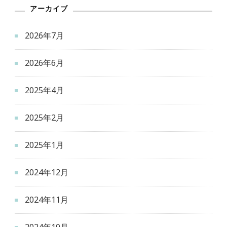
アーカイブ
2026年7月
2026年6月
2025年4月
2025年2月
2025年1月
2024年12月
2024年11月