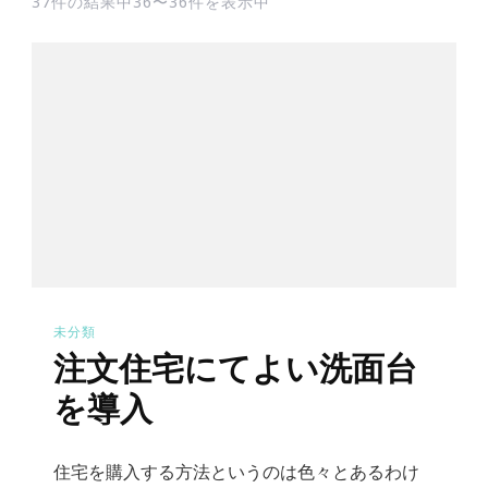
37件の結果中36〜36件を表示中
未分類
注文住宅にてよい洗面台
を導入
住宅を購入する方法というのは色々とあるわけ