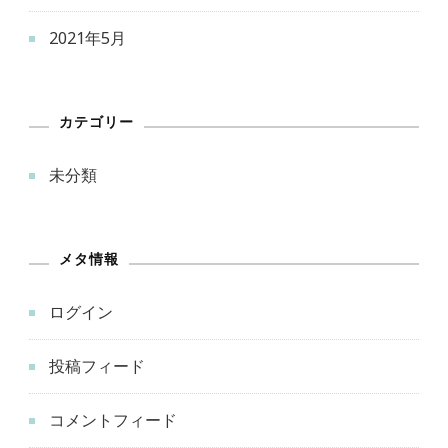
2021年5月
カテゴリー
未分類
メタ情報
ログイン
投稿フィード
コメントフィード