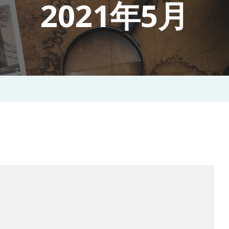
2021年5月