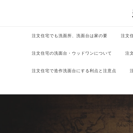
注文住宅でも洗面所、洗面台は家の要
注文
注文住宅の洗面台・ウッドワンについて
注
注文住宅で造作洗面台にする利点と注意点