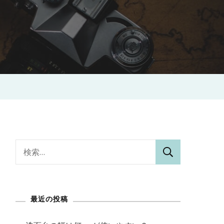
検
索:
最近の投稿