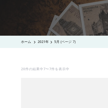
ホーム
2021年
5月
(ページ 7)
20件の結果中7〜7件を表示中