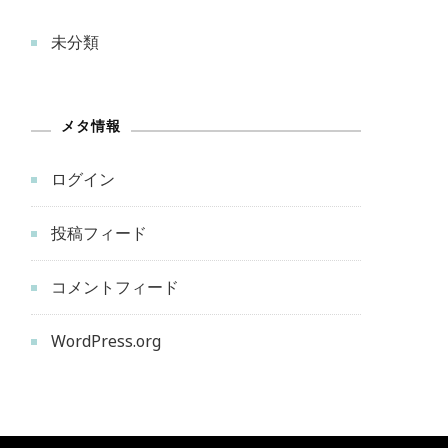
未分類
メタ情報
ログイン
投稿フィード
コメントフィード
WordPress.org