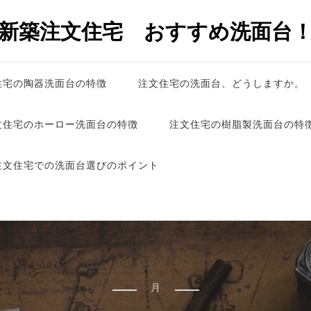
新築注文住宅 おすすめ洗面台
住宅の陶器洗面台の特徴
注文住宅の洗面台、どうしますか。
文住宅のホーロー洗面台の特徴
注文住宅の樹脂製洗面台の特
注文住宅での洗面台選びのポイント
月