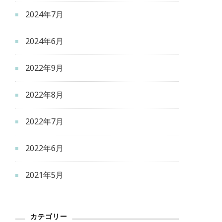
2024年7月
2024年6月
2022年9月
2022年8月
2022年7月
2022年6月
2021年5月
カテゴリー