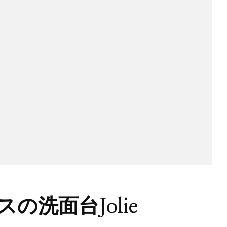
の洗面台Jolie