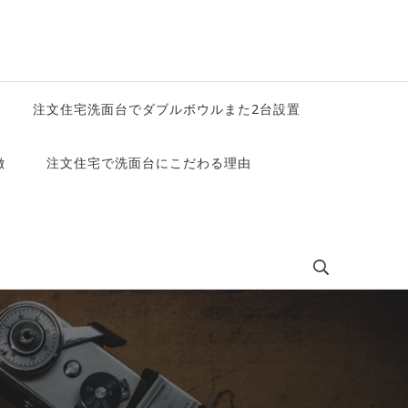
！
注文住宅洗面台でダブルボウルまた2台設置
徴
注文住宅で洗面台にこだわる理由